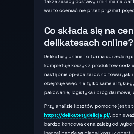
także zasady dostawy i minimalna wart
warto oceniać nie przez pryzmat pojed
Co składa się na ce
delikatesach online?
Delikatesy online to forma sprzedaży s
kompletuje koszyk z produktów codzie
następnie opłaca zarówno towar, jak i 
obejmuje więc nie tylko same artykuły,
pakowanie, logistyka i próg darmowej
Przy analizie kosztów pomocne jest s
https://delikatesydelicja.pl/
, poniewa
bardzo końcowa cena zależy od wyboru
Inaczej będzie wyglądał koszyk opart