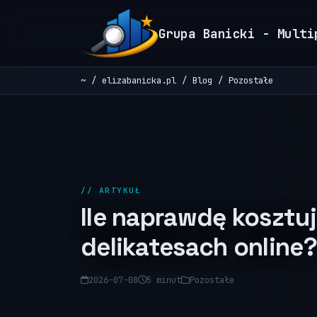
Grupa Banicki - Multi
~
elizabanicka.pl
Blog
Pozostałe
// ARTYKUŁ
Ile naprawdę kosztu
delikatesach online?
2026-07-08
5 minut
Pozostałe