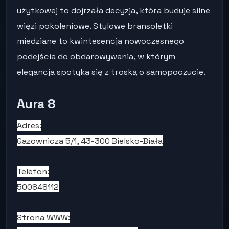
użytkowej to dojrzała decyzja, która buduje silne
więzi pokoleniowe. Stylowe bransoletki
miedziane to kwintesencja nowoczesnego
podejścia do obdarowywania, w którym
elegancja spotyka się z troską o samopoczucie.
Aura 8
Adres:
Gazownicza 5/1, 43-300 Bielsko-Biała
Telefon:
500848112
Strona WWW: