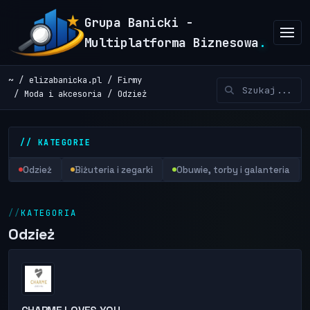
Grupa Banicki -
Multiplatforma Biznesowa
.
~
elizabanicka.pl
Firmy
Moda i akcesoria
Odzież
// KATEGORIE
Odzież
Biżuteria i zegarki
Obuwie, torby i galanteria
KATEGORIA
Odzież