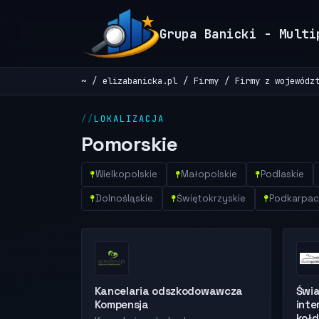
Grupa Banicki - Multi
~
elizabanicka.pl
Firmy
Firmy z wojewódz
LOKALIZACJA
Pomorskie
Wielkopolskie
Małopolskie
Podlaskie
Dolnośląskie
Świętokrzyskie
Podkarpac
Kancelaria odszkodowawcza
Świa
Kompensja
inte
kołd