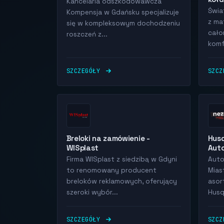
Kancelaria odszkodowawcza
Świa
Kompensja w Gdańsku specjalizuje
z ma
się w kompleksowym dochodzeniu
cało
roszczeń z...
komf
SZCZEGÓŁY
SZC
Breloki na zamówienie -
Husq
WISplast
Aut
Firma WISplast z siedzibą w Gdyni
Auto
to renomowany producent
Mias
breloków reklamowych, oferujący
asor
szeroki wybór...
Husq
SZCZEGÓŁY
SZC