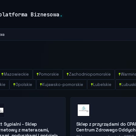
platforma Biznesowa
.
twa
Mazowieckie
Pomorskie
Zachodniopomorskie
Warmiń
kie
Opolskie
Kujawsko-pomorskie
Lubelskie
Lubusk
t Sypialni - Sklep
Sklep z przyrządami do CPA
rnetowy z materacami,
Centrum Zdrowego Oddych
rami, poduszkami i pościelą