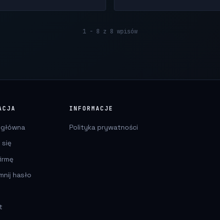
1 - 8 z 8 wpisów
ACJA
INFORMACJE
 główna
Polityka prywatności
 się
irmę
mnij hasło
t