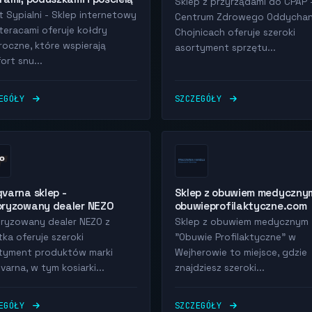
Sklep z przyrządami do CPAP 
t Sypialni - Sklep internetowy
Centrum Zdrowego Oddychan
teracami oferuje kołdry
Chojnicach oferuje szeroki
roczne, które wspierają
asortyment sprzętu...
ort snu...
ZEGÓŁY
SZCZEGÓŁY
varna sklep -
Sklep z obuwiem medyczny
oryzowany dealer NEZO
obuwieprofilaktyczne.com
ryzowany dealer NEZO z
Sklep z obuwiem medycznym
tka oferuje szeroki
"Obuwie Profilaktyczne" w
tyment produktów marki
Wejherowie to miejsce, gdzie
varna, w tym kosiarki...
znajdziesz szeroki...
ZEGÓŁY
SZCZEGÓŁY