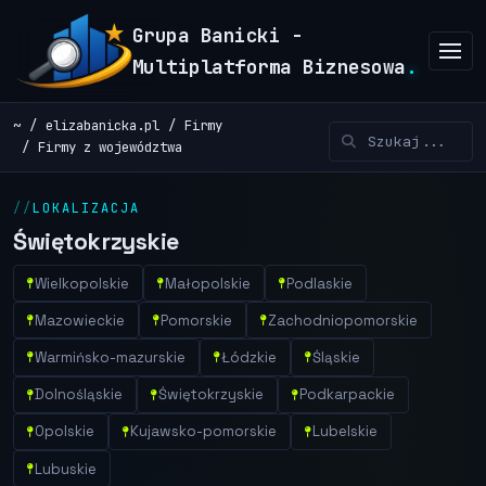
Grupa Banicki -
Multiplatforma Biznesowa
.
~
elizabanicka.pl
Firmy
Firmy z województwa
LOKALIZACJA
Świętokrzyskie
Wielkopolskie
Małopolskie
Podlaskie
Mazowieckie
Pomorskie
Zachodniopomorskie
Warmińsko-mazurskie
Łódzkie
Śląskie
Dolnośląskie
Świętokrzyskie
Podkarpackie
Opolskie
Kujawsko-pomorskie
Lubelskie
Lubuskie