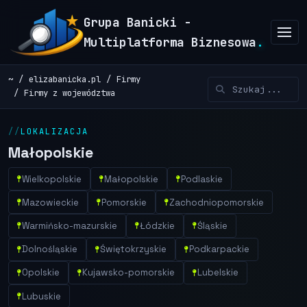
Grupa Banicki -
Multiplatforma Biznesowa
.
~
elizabanicka.pl
Firmy
Firmy z województwa
LOKALIZACJA
Małopolskie
Wielkopolskie
Małopolskie
Podlaskie
Mazowieckie
Pomorskie
Zachodniopomorskie
Warmińsko-mazurskie
Łódzkie
Śląskie
Dolnośląskie
Świętokrzyskie
Podkarpackie
Opolskie
Kujawsko-pomorskie
Lubelskie
Lubuskie