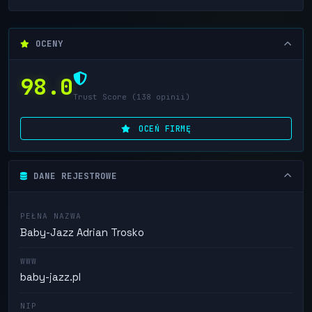
OCENY
98.0
Trust Score (138 opinii)
OCEŃ FIRMĘ
DANE REJESTROWE
PEŁNA NAZWA
Baby-Jazz Adrian Trosko
WWW
baby-jazz.pl
NIP