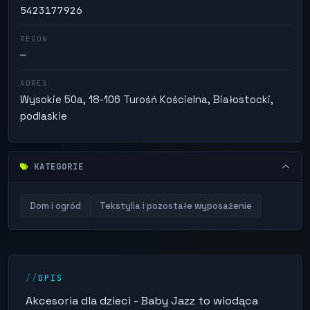
5423177926
REGON
—
ADRES
Wysokie 50a, 18-106 Turośń Kościelna, Białostocki,
podlaskie
KATEGORIE
Dom i ogród
Tekstylia i pozostałe wyposażenie
OPIS
Akcesoria dla dzieci - Baby Jazz to wiodąca