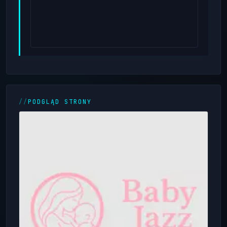
PODGLĄD STRONY