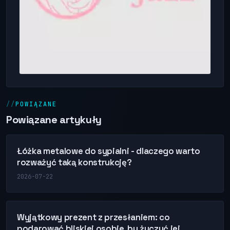
POWIĄZANE
Powiązane artykuły
Łóżka metalowe do sypialni - dlaczego warto
rozważyć taką konstrukcję?
2026-07-22
Wyjątkowy prezent z przesłaniem: co
podarować bliskiej osobie, by życzyć jej