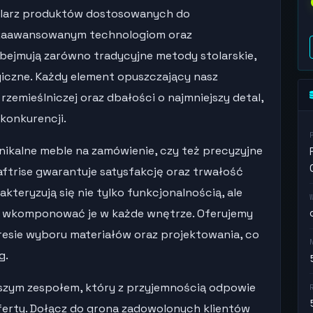
hlarz produktów dostosowanych do
i zaawansowanym technologiom oraz
obejmują zarówno tradycyjne metody stolarskie,
giczne. Każdy element opuszczający nasz
zemieślniczej oraz dbałości o najmniejszy detal,
konkurencji.
unikalne meble na zamówienie, czy też precyzyjne
aftrise gwarantuje satysfakcję oraz trwałość
teryzują się nie tylko funkcjonalnością, ale
ie wkomponować je w każde wnętrze. Oferujemy
resie wyboru materiałów oraz projektowania, co
g.
szym zespołem, który z przyjemnością odpowie
oferty. Dołącz do grona zadowolonych klientów