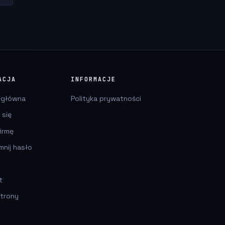
ACJA
INFORMACJE
 główna
Polityka prywatności
 się
irmę
mnij hasło
t
trony