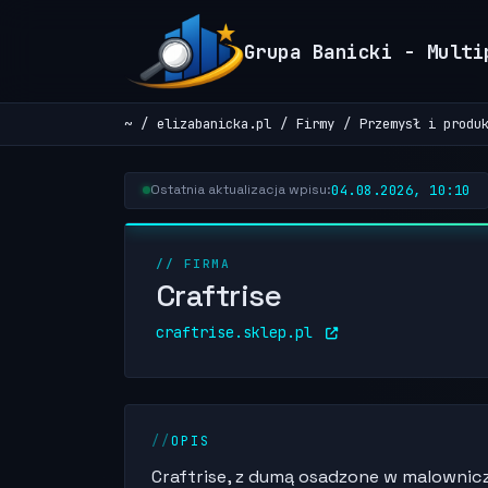
Grupa Banicki - Multi
~
elizabanicka.pl
Firmy
Przemysł i produ
04.08.2026, 10:10
Ostatnia aktualizacja wpisu:
// FIRMA
Craftrise
craftrise.sklep.pl
OPIS
Craftrise, z dumą osadzone w malowniczy