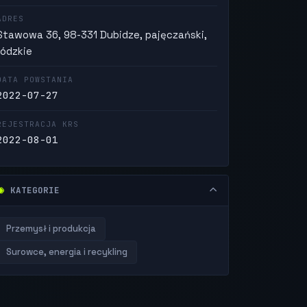
ADRES
Stawowa 36, 98-331 Dubidze, pajęczański,
łódzkie
DATA POWSTANIA
2022-07-27
REJESTRACJA KRS
2022-08-01
KATEGORIE
Przemysł i produkcja
Surowce, energia i recykling