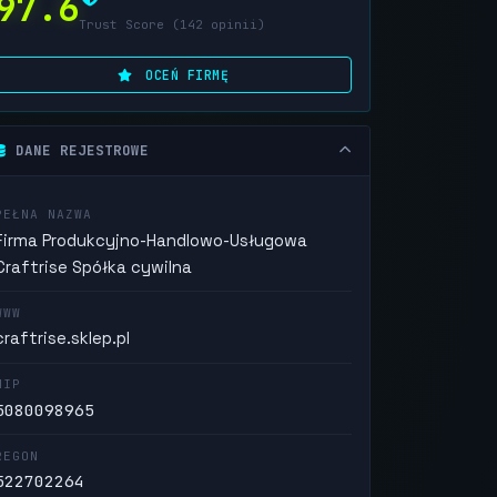
97.6
Trust Score (142 opinii)
OCEŃ FIRMĘ
DANE REJESTROWE
PEŁNA NAZWA
Firma Produkcyjno-Handlowo-Usługowa
Craftrise Spółka cywilna
WWW
craftrise.sklep.pl
NIP
5080098965
REGON
522702264