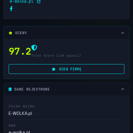
e-wolka.pl
OCENY
97.2
Trust Score (168 opinii)
OCEŃ FIRMĘ
DANE REJESTROWE
PEŁNA NAZWA
E-WOLKA.pl
WWW
e-wolka.pl