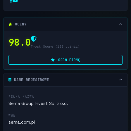
OCENY
98.0
Trust Score (153 opinii)
OCEŃ FIRMĘ
DANE REJESTROWE
PEŁNA NAZWA
Sema Group Invest Sp. z o.o.
WWW
sema.com.pl