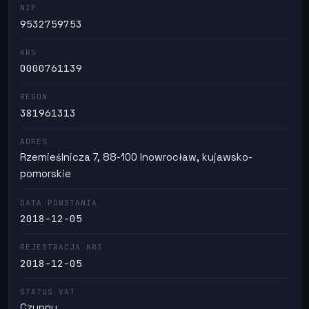
NIP
9532759753
KRS
0000761139
REGON
381961313
ADRES
Rzemieślnicza 7, 88-100 Inowrocław, kujawsko-
pomorskie
DATA POWSTANIA
2018-12-05
REJESTRACJA KRS
2018-12-05
STATUS VAT
Czynny