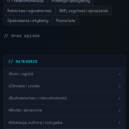
IT i telekomunikacja
Przemysł spożywczy
Rolnictwo i ogrodnictwo
BHP, czystość i sprzątanie
Opakowania i etykiety
Pozostałe
// brak wpisów
// KATEGORIE
Dom i ogród
4
Zdrowie i uroda
3
Budownictwo i nieruchomości
1
Moda i akcesoria
2
Edukacja, kultura i rozrywka
1