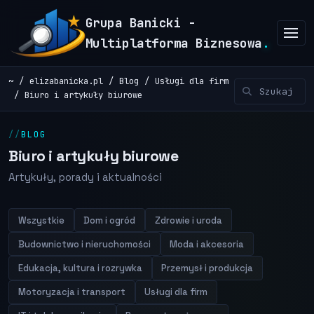
Grupa Banicki -
Multiplatforma Biznesowa
.
~
elizabanicka.pl
Blog
Usługi dla firm
Biuro i artykuły biurowe
BLOG
Biuro i artykuły biurowe
Artykuły, porady i aktualności
Wszystkie
Dom i ogród
Zdrowie i uroda
Budownictwo i nieruchomości
Moda i akcesoria
Edukacja, kultura i rozrywka
Przemysł i produkcja
Motoryzacja i transport
Usługi dla firm