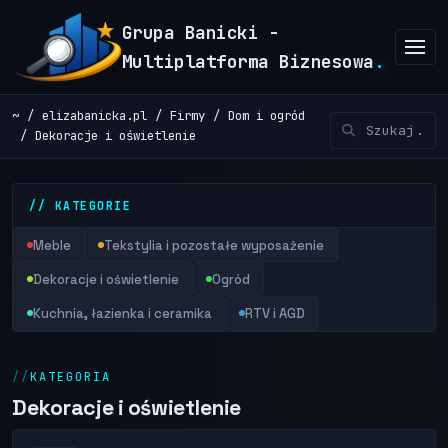
Grupa Banicki -
Multiplatforma Biznesowa
.
~
elizabanicka.pl
Firmy
Dom i ogród
Dekoracje i oświetlenie
// KATEGORIE
Meble
Tekstylia i pozostałe wyposażenie
Dekoracje i oświetlenie
Ogród
Kuchnia, łazienka i ceramika
RTV i AGD
KATEGORIA
Dekoracje i oświetlenie