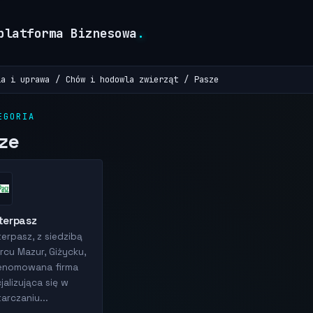
platforma Biznesowa
.
la i uprawa
Chów i hodowla zwierząt
Pasze
EGORIA
ze
terpasz
erpasz, z siedzibą
rcu Mazur, Giżycku,
enomowana firma
jalizująca się w
arczaniu...