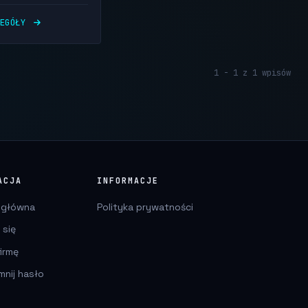
ZEGÓŁY
1 - 1 z 1 wpisów
ACJA
INFORMACJE
 główna
Polityka prywatności
 się
irmę
mnij hasło