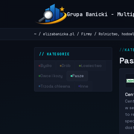
Grupa Banicki - Multi
~
elizabanicka.pl
Firmy
Rolnictwo, hodow
KAT
// KATEGORIE
Pas
Bydło
Drób
Łowiectwo
Owce i kozy
Pasze
Trzoda chlewna
Inne
Cen
Cent
w se
to r
spec
dost