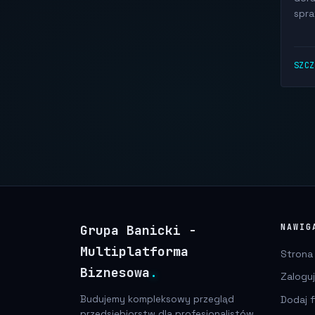
spra
SZC
Grupa Banicki -
NAWIG
Multiplatforma
Strona
Biznesowa
.
Zaloguj
Dodaj f
Budujemy kompleksowy przegląd
przedsiębiorstw dla profesjonalistów.