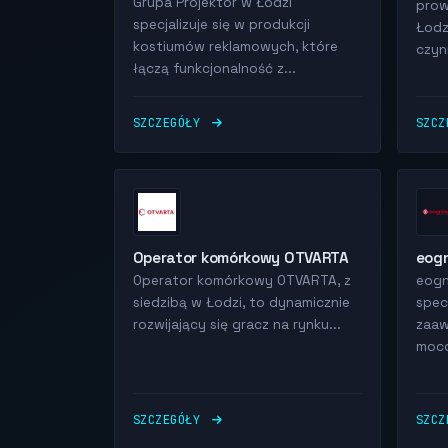
Grupa Projektor w Łodzi
prow
specjalizuje się w produkcji
Łodz
kostiumów reklamowych, które
czyn
łączą funkcjonalność z...
SZCZEGÓŁY
SZC
Operator komórkowy OTVARTA
eogn
Operator komórkowy OTVARTA, z
eogn
siedzibą w Łodzi, to dynamicznie
spec
rozwijający się gracz na rynku...
zaa
moco
SZCZEGÓŁY
SZC