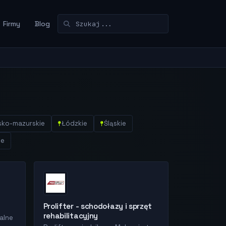
Firmy
Blog
sko-mazurskie
Łódzkie
Śląskie
ie
Prolifter - schodołazy i sprzęt
rehabilitacyjny
alne