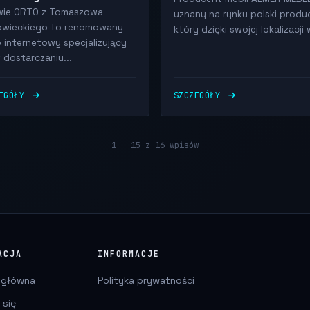
ie ORTO z Tomaszowa
uznany na rynku polski produ
wieckiego to renomowany
który dzięki swojej lokalizacji w
p internetowy specjalizujący
 dostarczaniu...
ZEGÓŁY
SZCZEGÓŁY
1 - 15 z 16 wpisów
ACJA
INFORMACJE
 główna
Polityka prywatności
 się