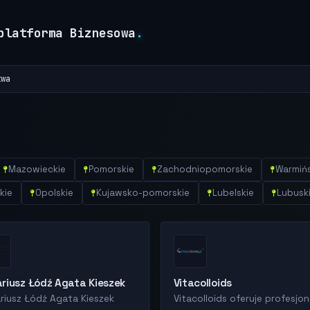
platforma Biznesowa
.
twa
Mazowieckie
Pomorskie
Zachodniopomorskie
Warmiń
kie
Opolskie
Kujawsko-pomorskie
Lubelskie
Lubusk
riusz Łódź Agata Kieszek
Vitacolloids
riusz Łódź Agata Kieszek
Vitacolloids oferuje profesjon