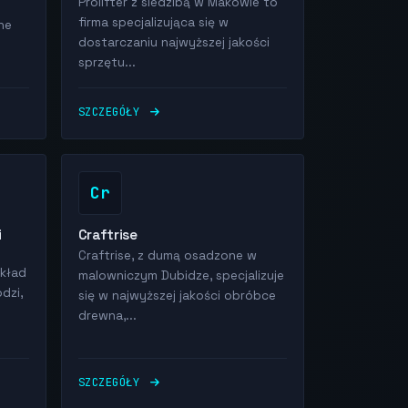
Prolifter z siedzibą w Makowie to
firma specjalizująca się w
ne
dostarczaniu najwyższej jakości
sprzętu...
SZCZEGÓŁY
Cr
i
Craftrise
Craftrise, z dumą osadzone w
kład
malowniczym Dubidze, specjalizuje
dzi,
się w najwyższej jakości obróbce
drewna,...
SZCZEGÓŁY