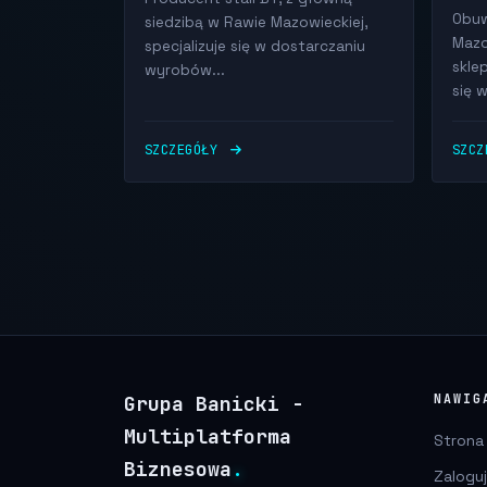
Obuw
siedzibą w Rawie Mazowieckiej,
Mazo
specjalizuje się w dostarczaniu
skle
wyrobów...
się w
SZCZEGÓŁY
SZC
Grupa Banicki -
NAWIG
Multiplatforma
Strona
Biznesowa
.
Zaloguj