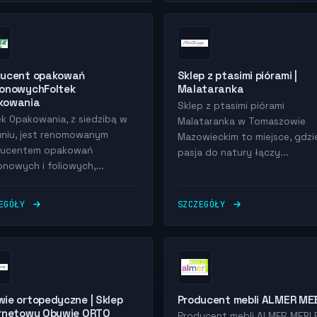
ducent opakowań
Sklep z ptasimi piórami |
tonowychFoltek
Malataranka
kowania
Sklep z ptasimi piórami
ek Opakowania, z siedzibą w
Malataranka w Tomaszowie
uniu, jest renomowanym
Mazowieckim to miejsce, gdzi
ducentem opakowań
pasja do natury łączy...
onowych i foliowych,...
ZEGÓŁY
SZCZEGÓŁY
ie ortopedyczne | Sklep
Producent mebli ALMER ME
ernetowy Obuwie ORTO
Producent mebli ALMER MEBL