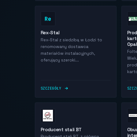
Re
Rex-Stal
Pro
kar
Rex-Stal z siedzibą w Łodzi to
Opa
renomowany dostawca
Folt
materiałów instalacyjnych,
Wiel
oferujący szeroki...
pro
kart
SZCZEGÓŁY
SZC
Producent stali BT
Obuw
int
Producent stali BT, z główną