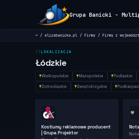
Grupa Banicki - Multi
~
elizabanicka.pl
Firmy
Firmy z wojewódz
LOKALIZACJA
Łódzkie
Wielkopolskie
Małopolskie
Podlaskie
Dolnośląskie
Świętokrzyskie
Podkarpac
Kostiumy reklamowe producent
Nota
| Grupa Projektor
Nota