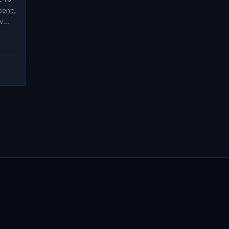
cent,
...