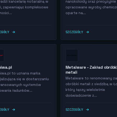
adzi kancelarię notarialną w
nanokoloidy oraz precyzyjnie
i, zapewniając kompleksowe
opracowane wyroby chemicz
ności...
oparte na...
ZEGÓŁY
SZCZEGÓŁY
iwa.pl
Metalware - Zakład obróbk
metali
iwa.pl to uznana marka
Metalware to renomowany za
jalizująca się w dostarczaniu
obróbki metali z siedzibą w Ło
wansowanych systemów
który łączy wieloletnie
wania ładunków...
doświadczenie z...
ZEGÓŁY
SZCZEGÓŁY